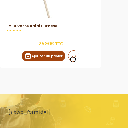
La Buvette Balais Brosse
Vue Rapide
25.90
€
TTC
Ajouter au panier
[sibwp_form id=1]