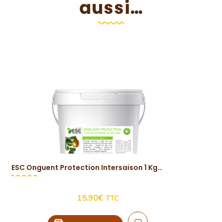
aussi…
ESC Onguent Protection Intersaison 1 Kg
Vue Rapide
15.90
€
TTC