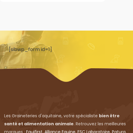
[sibwp_form id=1]
Les Graineteries d'aquitaine, votre spécialiste
bien être
santé et alimentation animale
. Retrouvez les meilleures
marques :
Equifirst
,
Alliance Equine
,
ESC Laboratoire
,
Patura
,