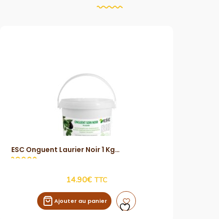
ESC Onguent Laurier Noir 1 Kg
Vue Rapide
14.90
€
TTC
Ajouter au panier