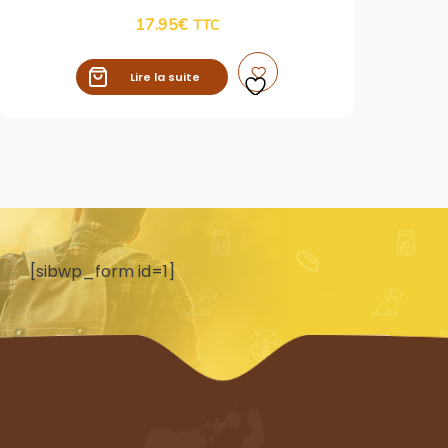
17.95
€
TTC
Lire la suite
[sibwp_form id=1]