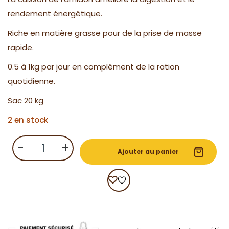
rendement énergétique.
Riche en matière grasse pour de la prise de masse
rapide.
0.5 à 1kg par jour en complément de la ration
quotidienne.
Sac 20 kg
2 en stock
quantité
-
+
de
Ajouter au panier
Maïs
Floconné
20kg