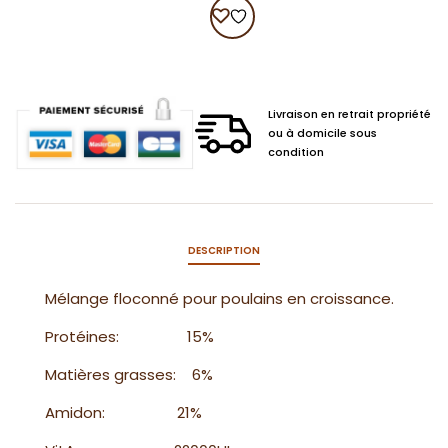
20
kg
Livraison en retrait propriété
ou à domicile sous
condition
DESCRIPTION
Mélange floconné pour poulains en croissance.
Protéines: 15%
Matières grasses: 6%
Amidon: 21%