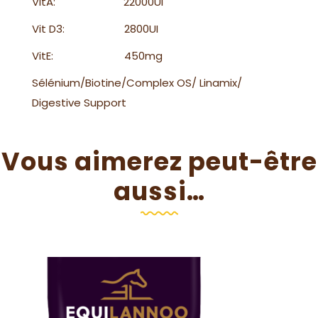
VitA: 22000UI
Vit D3: 2800UI
VitE: 450mg
Sélénium/Biotine/Complex OS/ Linamix/
Digestive Support
Vous aimerez peut-être
aussi…