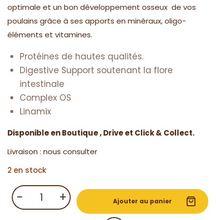
optimale et un bon développement osseux de vos
poulains grâce à ses apports en minéraux, oligo-
éléments et vitamines.
Protéines de hautes qualités.
Digestive Support soutenant la flore
intestinale
Complex OS
Linamix
Disponible en Boutique , Drive et Click & Collect.
Livraison : nous consulter
2 en stock
quantité
-
+
de
Ajouter au panier
Equilannoo
Junior
Mix